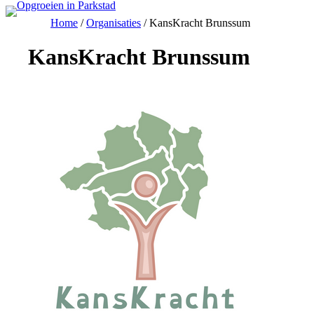
Ga
Home
/
Organisaties
/
KansKracht Brunssum
naar
de
inhoud
KansKracht Brunssum