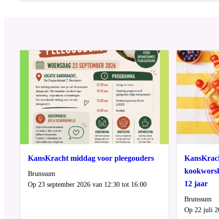
KansKracht middag voor pleegouders
KansKrach
kookworsk
Locatie
Brunssum
12 jaar
Wanneer
Op 23 september 2026 van 12:30 tot 16:00
Locatie
Brunssum
Wanneer
Op 22 juli 2