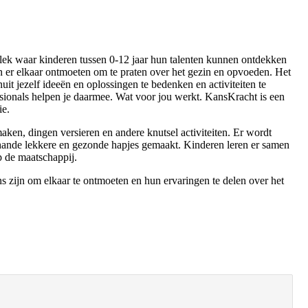
lek waar kinderen tussen 0-12 jaar hun talenten kunnen ontdekken
n er elkaar ontmoeten om te praten over het gezin en opvoeden. Het
it jezelf ideeën en oplossingen te bedenken en activiteiten te
ssionals helpen je daarmee. Wat voor jou werkt. KansKracht is een
ie.
maken, dingen versieren en andere knutsel activiteiten. Er wordt
rhande lekkere en gezonde hapjes gemaakt. Kinderen leren er samen
p de maatschappij.
s zijn om elkaar te ontmoeten en hun ervaringen te delen over het