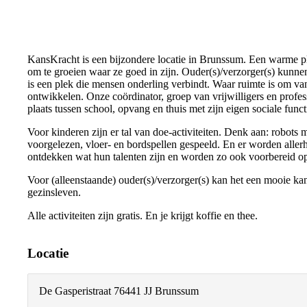
KansKracht is een bijzondere locatie in Brunssum. Een warme p
om te groeien waar ze goed in zijn. Ouder(s)/verzorger(s) kunne
is een plek die mensen onderling verbindt. Waar ruimte is om vanu
ontwikkelen. Onze coördinator, groep van vrijwilligers en profe
plaats tussen school, opvang en thuis met zijn eigen sociale funct
Voor kinderen zijn er tal van doe-activiteiten. Denk aan: robots 
voorgelezen, vloer- en bordspellen gespeeld. En er worden alle
ontdekken wat hun talenten zijn en worden zo ook voorbereid o
Voor (alleenstaande) ouder(s)/verzorger(s) kan het een mooie kan
gezinsleven.
Alle activiteiten zijn gratis. En je krijgt koffie en thee.
Locatie
De Gasperistraat 7
6441 JJ Brunssum