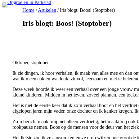
Ga
Home
/
Artikelen
/
Iris blogt: Boos! (Stoptober)
naar
de
inhoud
Iris blogt: Boos! (Stoptober)
Oktober, stoptober.
Ik zie dingen, ik hoor verhalen, ik maak van alles mee en dan ont
wat ik meemaak en wat leuk, zinvol, leerzaam en niet te belerend
Deze week hoorde ik weer een verhaal over een jonge vrouw met 
kleine kinderen. Midden in het leven, zoveel plannen, een toeko
Het is niet de eerste keer dat ik zo’n verhaal hoor en het verdr
afgelopen jaren mijn vader, onze dochter en ik kanker kregen. I
Zo’n bericht maakt mij niet alleen verdrietig, het maakt mij oo
rookpauze nemen. Boos op de mensen voor de deur van het zieke
Het liefste zou ik ze aanspreken en ze erop wijzen hoe groot de 