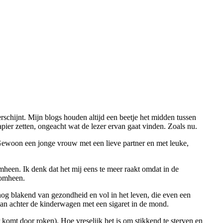
erschijnt. Mijn blogs houden altijd een beetje het midden tussen
pier zetten, ongeacht wat de lezer ervan gaat vinden. Zoals nu.
 Gewoon een jonge vrouw met een lieve partner en met leuke,
mheen. Ik denk dat het mij eens te meer raakt omdat in de
romheen.
nog blakend van gezondheid en vol in het leven, die even een
an achter de kinderwagen met een sigaret in de mond.
 komt door roken). Hoe vreselijk het is om stikkend te sterven en