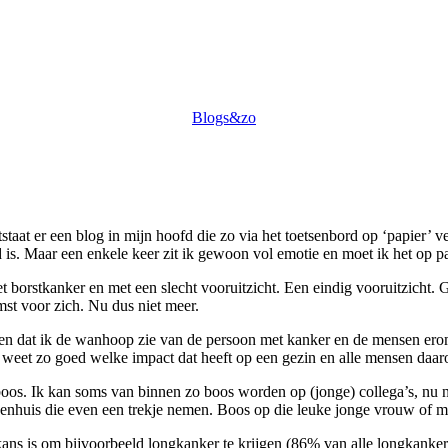
Blogs&zo
staat er een blog in mijn hoofd die zo via het toetsenbord op ‘papier’ v
 is. Maar een enkele keer zit ik gewoon vol emotie en moet ik het op pa
borstkanker en met een slecht vooruitzicht. Een eindig vooruitzicht.
mst voor zich. Nu dus niet meer.
iet en dat ik de wanhoop zie van de persoon met kanker en de mensen ero
k weet zo goed welke impact dat heeft op een gezin en alle mensen daa
k boos. Ik kan soms van binnen zo boos worden op (jonge) collega’s, nu 
nhuis die even een trekje nemen. Boos op die leuke jonge vrouw of m
kans is om bijvoorbeeld longkanker te krijgen (86% van alle longkanker